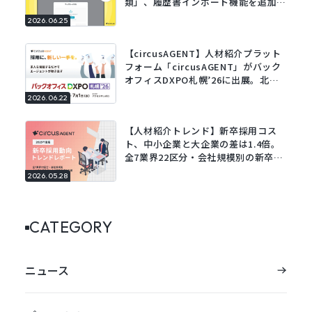
類」、履歴書インポート機能を追加。
既存の履歴書をアップロードするだけ
2026.06.25
でフォームに自動で入力。
【circusAGENT】人材紹介プラット
フォーム「circusAGENT」がバック
オフィスDXPO札幌’26に出展。北海
道エリアの採用DXを支援。
2026.06.22
【人材紹介トレンド】新卒採用コス
ト、中小企業と大企業の差は1.4倍。
全7業界22区分・会社規模別の新卒採
用動向レポートを公開。
2026.05.28
CATEGORY
ニュース