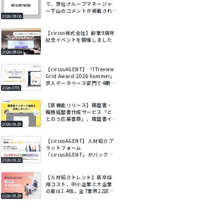
て、弊社グループマネージャ
ー下山のコメントが掲載され
2026.08.06
ました
【circus株式会社】創業9周年
記念イベントを開催しました
2026.08.04
【circusAGENT】「ITreview
Grid Award 2026 Summer」
求人データベース部門で4期連
2026.07.15
続Leaderを受賞
【新機能リリース】履歴書・
職務経歴書作成サービス「と
とのう応募書類」、履歴書イ
2026.06.25
ンポート機能を追加。既存の
履歴書をアップロードするだ
けでフォームに自動で入力。
【circusAGENT】人材紹介プ
ラットフォーム
「circusAGENT」がバックオ
2026.06.22
フィスDXPO札幌’26に出展。
北海道エリアの採用DXを支
援。
【人材紹介トレンド】新卒採
用コスト、中小企業と大企業
の差は1.4倍。全7業界22区
2026.05.28
分・会社規模別の新卒採用動
向レポートを公開。