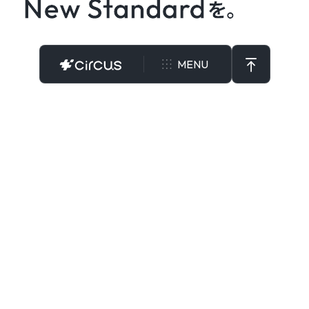
MENU
就職の正解、採用の正解とは何だろうか。
経験が活かせること？価値観の一致？ビジョンへ
の共感？